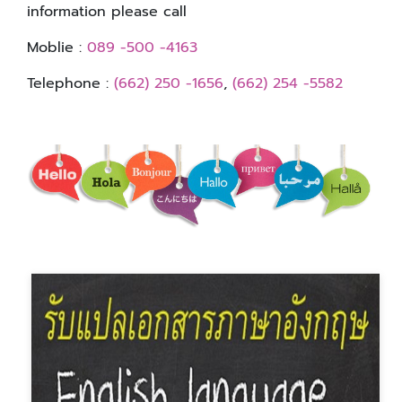
information please call
Moblie :
089 -500 -4163
Telephone :
(662) 250 -1656
,
(662) 254 -5582